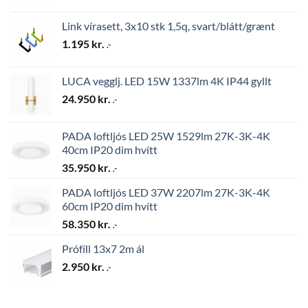
Link vírasett, 3x10 stk 1,5q, svart/blátt/grænt
1.195
kr.
.-
LUCA vegglj. LED 15W 1337lm 4K IP44 gyllt
24.950
kr.
.-
PADA loftljós LED 25W 1529lm 27K-3K-4K
40cm IP20 dim hvítt
35.950
kr.
.-
PADA loftljós LED 37W 2207lm 27K-3K-4K
60cm IP20 dim hvítt
58.350
kr.
.-
Prófíll 13x7 2m ál
2.950
kr.
.-