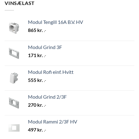
VINSÆLAST
Modul Tengill 16A B.V. HV
865
kr.
.-
Modul Grind 3F
171
kr.
.-
Modul Rofi einf. Hvítt
555
kr.
.-
Modul Grind 2/3F
270
kr.
.-
Modul Rammi 2/3F HV
497
kr.
.-