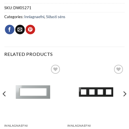
SKU:
DW05271
Categories:
Innlagnaefni
,
Síðasti séns
RELATED PRODUCTS
Bæta
Bæta
við á
við á
óskalista
óskalista
INNLAGNAEFNI
INNLAGNAEFNI