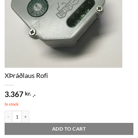
XÞráðlaus Rofi
3.367
kr.
.-
In stock
XÞráðlaus Rofi quantity
ADD TO CART