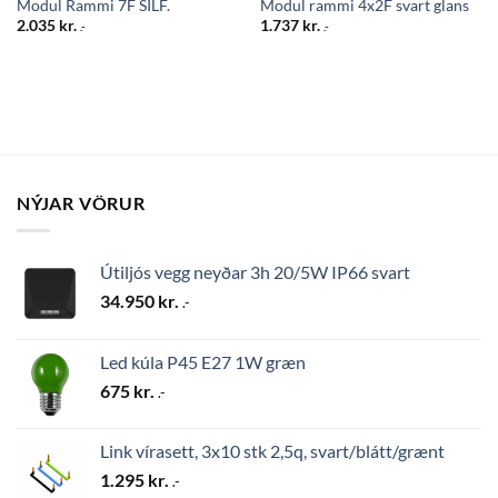
Modul Rammi 7F SILF.
Modul rammi 4x2F svart glans
2.035
kr.
1.737
kr.
.-
.-
NÝJAR VÖRUR
Útiljós vegg neyðar 3h 20/5W IP66 svart
34.950
kr.
.-
Led kúla P45 E27 1W græn
675
kr.
.-
Link vírasett, 3x10 stk 2,5q, svart/blátt/grænt
1.295
kr.
.-