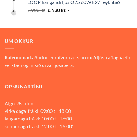
LOOP hangandi ljós Ø25 60W E27 reyklitað
9.900 kr..
6.930 kr..
Original
Current
9.900
kr.
6.930
kr.
.-
price
price
was:
is:
9.900 kr..
6.930 kr..
UM OKKUR
Rafvörumarkaðurinn er rafvöruverslun með ljós, raflagnaefni,
verkfæri og mikið úrval ljósapera.
OPNUNARTÍMI
Afgreiðslutími:
virka daga frá kl: 09:00 til 18:00
laugardaga frá kl: 10:00 til 16:00
sunnudaga frá kl: 12:00 til 16:00*