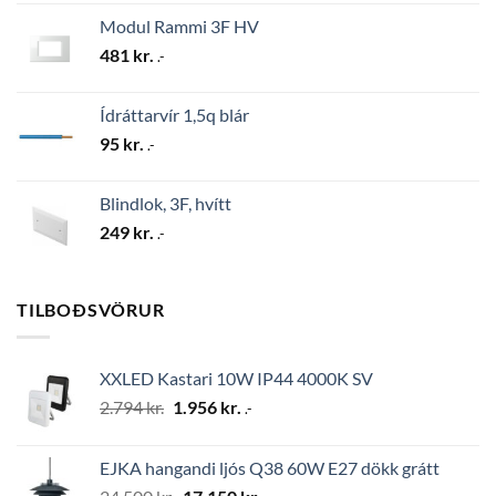
Modul Rammi 3F HV
481
kr.
.-
Ídráttarvír 1,5q blár
95
kr.
.-
Blindlok, 3F, hvítt
249
kr.
.-
TILBOÐSVÖRUR
XXLED Kastari 10W IP44 4000K SV
Original
Current
2.794
kr.
1.956
kr.
.-
price
price
was:
is:
EJKA hangandi ljós Q38 60W E27 dökk grátt
2.794 kr..
1.956 kr..
Original
Current