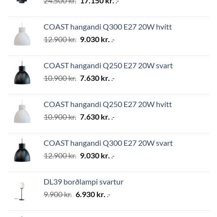
24.500
kr.
17.150
kr.
.-
price
price
was:
is:
COAST hangandi Q300 E27 20W hvítt
24.500 kr..
17.150 kr..
Original
Current
12.900
kr.
9.030
kr.
.-
price
price
was:
is:
COAST hangandi Q250 E27 20W svart
12.900 kr..
9.030 kr..
Original
Current
10.900
kr.
7.630
kr.
.-
price
price
was:
is:
COAST hangandi Q250 E27 20W hvítt
10.900 kr..
7.630 kr..
Original
Current
10.900
kr.
7.630
kr.
.-
price
price
was:
is:
COAST hangandi Q300 E27 20W svart
10.900 kr..
7.630 kr..
Original
Current
12.900
kr.
9.030
kr.
.-
price
price
was:
is:
DL39 borðlampi svartur
12.900 kr..
9.030 kr..
Original
Current
9.900
kr.
6.930
kr.
.-
price
price
was:
is: