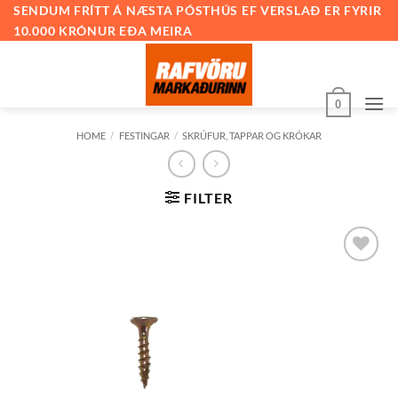
Skip
SENDUM FRÍTT Á NÆSTA PÓSTHÚS EF VERSLAÐ ER FYRIR
10.000 KRÓNUR EÐA MEIRA
to
content
0
HOME
/
FESTINGAR
/
SKRÚFUR, TAPPAR OG KRÓKAR
FILTER
Bæta við
á
óskalista