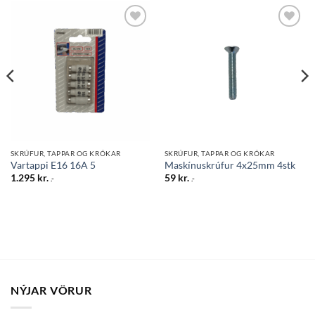
Bæta
Bæta
við á
við á
óskalista
óskalista
SKRÚFUR, TAPPAR OG KRÓKAR
SKRÚFUR, TAPPAR OG KRÓKAR
Vartappi E16 16A 5
Maskínuskrúfur 4x25mm 4stk
1.295
kr.
59
kr.
.-
.-
NÝJAR VÖRUR