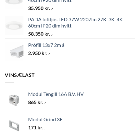
35.950
kr.
.-
PADA loftljós LED 37W 2207lm 27K-3K-4K
60cm IP20 dim hvítt
58.350
kr.
.-
Prófíll 13x7 2m ál
2.950
kr.
.-
VINSÆLAST
Modul Tengill 16A B.V. HV
865
kr.
.-
Modul Grind 3F
171
kr.
.-