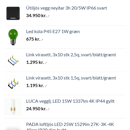
Útiljós vegg neyðar 3h 20/5W IP66 svart
34.950
kr.
.-
Led kúla P45 E27 1W græn
675
kr.
.-
Link vírasett, 3x10 stk 2,5q, svart/blátt/grænt
1.295
kr.
.-
Link vírasett, 3x10 stk 1,5q, svart/blátt/grænt
1.195
kr.
.-
LUCA vegglj. LED 15W 1337lm 4K IP44 gyllt
24.950
kr.
.-
PADA loftljós LED 25W 1529lm 27K-3K-4K
40cm IP20 dim hvítt