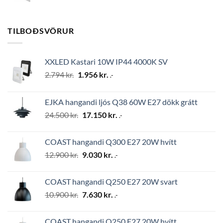
TILBOÐSVÖRUR
XXLED Kastari 10W IP44 4000K SV
Original
Current
2.794
kr.
1.956
kr.
.-
price
price
was:
is:
EJKA hangandi ljós Q38 60W E27 dökk grátt
2.794 kr..
1.956 kr..
Original
Current
24.500
kr.
17.150
kr.
.-
price
price
was:
is:
COAST hangandi Q300 E27 20W hvítt
24.500 kr..
17.150 kr..
Original
Current
12.900
kr.
9.030
kr.
.-
price
price
was:
is:
COAST hangandi Q250 E27 20W svart
12.900 kr..
9.030 kr..
Original
Current
10.900
kr.
7.630
kr.
.-
price
price
was:
is:
COAST hangandi Q250 E27 20W hvítt