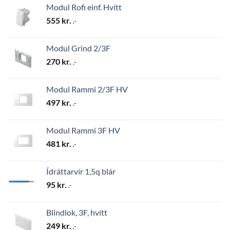
Modul Rofi einf. Hvítt
555
kr.
.-
Modul Grind 2/3F
270
kr.
.-
Modul Rammi 2/3F HV
497
kr.
.-
Modul Rammi 3F HV
481
kr.
.-
Ídráttarvír 1,5q blár
95
kr.
.-
Blindlok, 3F, hvítt
249
kr.
.-