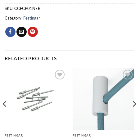
SKU:
CCFCP01NER
Category:
Festingar
RELATED PRODUCTS
Bæta
Bæta
við á
við á
óskalista
óskalista
FESTINGAR
FESTINGAR