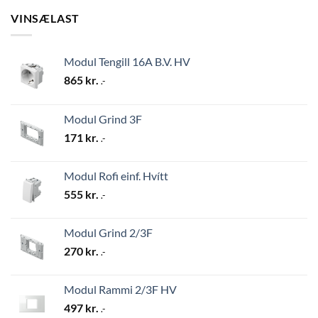
VINSÆLAST
Modul Tengill 16A B.V. HV
865
kr.
.-
Modul Grind 3F
171
kr.
.-
Modul Rofi einf. Hvítt
555
kr.
.-
Modul Grind 2/3F
270
kr.
.-
Modul Rammi 2/3F HV
497
kr.
.-