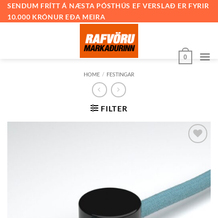
Skip
SENDUM FRÍTT Á NÆSTA PÓSTHÚS EF VERSLAÐ ER FYRIR
10.000 KRÓNUR EÐA MEIRA
to
content
0
HOME
/
FESTINGAR
FILTER
Bæta við
á
óskalista