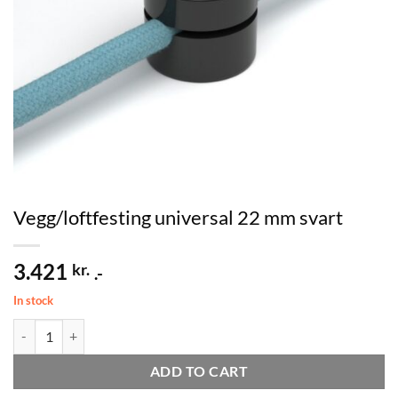
Vegg/loftfesting universal 22 mm svart
3.421
kr.
.-
In stock
Vegg/loftfesting universal 22 mm svart quantity
ADD TO CART