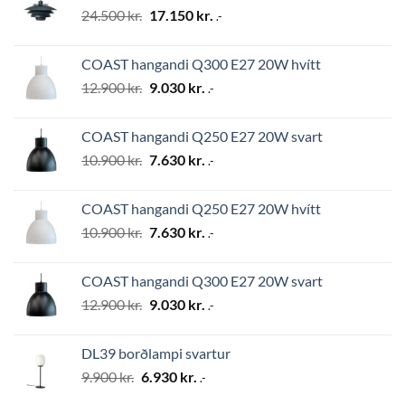
Original
Current
24.500
kr.
17.150
kr.
.-
price
price
was:
is:
COAST hangandi Q300 E27 20W hvítt
24.500 kr..
17.150 kr..
Original
Current
12.900
kr.
9.030
kr.
.-
price
price
was:
is:
COAST hangandi Q250 E27 20W svart
12.900 kr..
9.030 kr..
Original
Current
10.900
kr.
7.630
kr.
.-
price
price
was:
is:
COAST hangandi Q250 E27 20W hvítt
10.900 kr..
7.630 kr..
Original
Current
10.900
kr.
7.630
kr.
.-
price
price
was:
is:
COAST hangandi Q300 E27 20W svart
10.900 kr..
7.630 kr..
Original
Current
12.900
kr.
9.030
kr.
.-
price
price
was:
is:
DL39 borðlampi svartur
12.900 kr..
9.030 kr..
Original
Current
9.900
kr.
6.930
kr.
.-
price
price