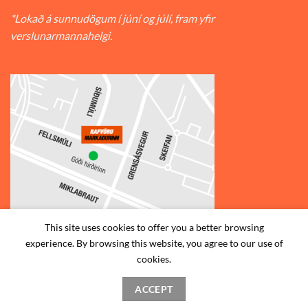
*Lokað á sunnudögum í júní og júlí, fram yfir
verslunarmannahelgi.
This site uses cookies to offer you a better browsing
experience. By browsing this website, you agree to our use of
© 2026
Rafvörumarkaðurinn v/Fellsmúla
| Síðumúla 34, 108
cookies.
Reykjavík | S: 585-2888 |
ACCEPT
STAÐSETNING
HAFA SAMBAND
SKILMÁLAR