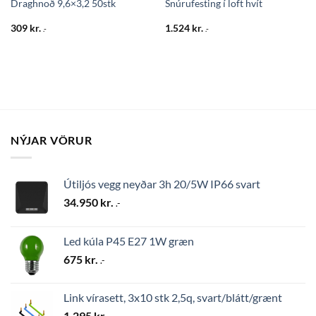
Draghnoð 9,6×3,2 50stk
Snúrufesting í loft hvít
309
kr.
1.524
kr.
.-
.-
NÝJAR VÖRUR
Útiljós vegg neyðar 3h 20/5W IP66 svart
34.950
kr.
.-
Led kúla P45 E27 1W græn
675
kr.
.-
Link vírasett, 3x10 stk 2,5q, svart/blátt/grænt
1.295
kr.