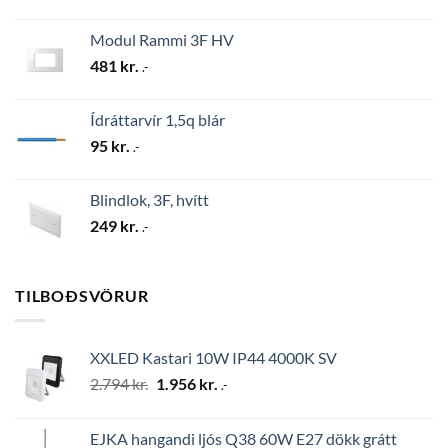
Modul Rammi 3F HV
481
kr.
.-
Ídráttarvír 1,5q blár
95
kr.
.-
Blindlok, 3F, hvítt
249
kr.
.-
TILBOÐSVÖRUR
XXLED Kastari 10W IP44 4000K SV
Original
Current
2.794
kr.
1.956
kr.
.-
price
price
was:
is:
EJKA hangandi ljós Q38 60W E27 dökk grátt
2.794 kr..
1.956 kr..