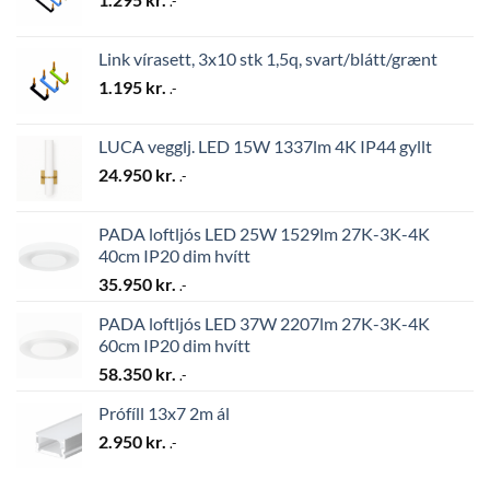
.-
Link vírasett, 3x10 stk 1,5q, svart/blátt/grænt
1.195
kr.
.-
LUCA vegglj. LED 15W 1337lm 4K IP44 gyllt
24.950
kr.
.-
PADA loftljós LED 25W 1529lm 27K-3K-4K
40cm IP20 dim hvítt
35.950
kr.
.-
PADA loftljós LED 37W 2207lm 27K-3K-4K
60cm IP20 dim hvítt
58.350
kr.
.-
Prófíll 13x7 2m ál
2.950
kr.
.-