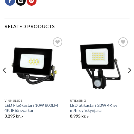
RELATED PRODUCTS
Bæta
Bæta
við á
við á
óskalista
óskalista
VINNULJÓS
ÚTILÝSING
LED Flóðkastari 10W 800LM
LED útikastari 20W 4K sv
4K IP65 svartur
m/hreyfiskynjara
3.295
kr.
8.995
kr.
.-
.-