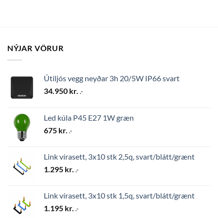
NÝJAR VÖRUR
Útiljós vegg neyðar 3h 20/5W IP66 svart
34.950
kr.
.-
Led kúla P45 E27 1W græn
675
kr.
.-
Link vírasett, 3x10 stk 2,5q, svart/blátt/grænt
1.295
kr.
.-
Link vírasett, 3x10 stk 1,5q, svart/blátt/grænt
1.195
kr.
.-