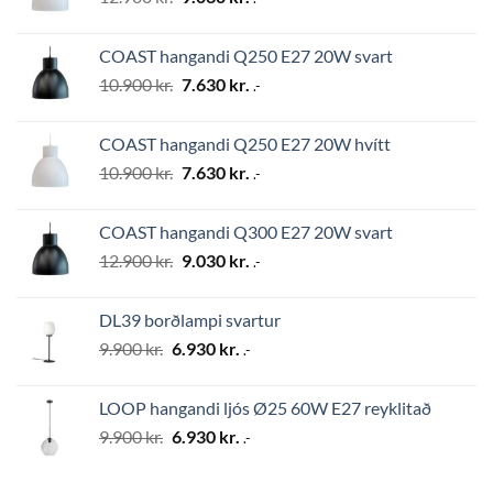
price
price
was:
is:
COAST hangandi Q250 E27 20W svart
12.900 kr..
9.030 kr..
Original
Current
10.900
kr.
7.630
kr.
.-
price
price
was:
is:
COAST hangandi Q250 E27 20W hvítt
10.900 kr..
7.630 kr..
Original
Current
10.900
kr.
7.630
kr.
.-
price
price
was:
is:
COAST hangandi Q300 E27 20W svart
10.900 kr..
7.630 kr..
Original
Current
12.900
kr.
9.030
kr.
.-
price
price
was:
is:
DL39 borðlampi svartur
12.900 kr..
9.030 kr..
Original
Current
9.900
kr.
6.930
kr.
.-
price
price
was:
is:
LOOP hangandi ljós Ø25 60W E27 reyklitað
9.900 kr..
6.930 kr..
Original
Current
9.900
kr.
6.930
kr.
.-
price
price
was:
is: