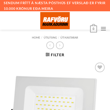
Skip
SENDUM FRÍTT Á NÆSTA PÓSTHÚS EF VERSLAÐ ER FYRIR
10.000 KRÓNUR EÐA MEIRA
to
content
0
HOME
/
ÚTILÝSING
/
ÚTI KASTARAR
FILTER
Bæta við
á
óskalista