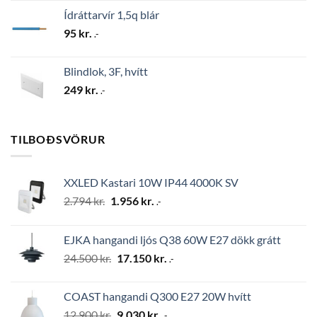
Ídráttarvír 1,5q blár
95
kr.
.-
Blindlok, 3F, hvítt
249
kr.
.-
TILBOÐSVÖRUR
XXLED Kastari 10W IP44 4000K SV
Original
Current
2.794
kr.
1.956
kr.
.-
price
price
was:
is:
EJKA hangandi ljós Q38 60W E27 dökk grátt
2.794 kr..
1.956 kr..
Original
Current
24.500
kr.
17.150
kr.
.-
price
price
was:
is:
COAST hangandi Q300 E27 20W hvítt
24.500 kr..
17.150 kr..
Original
Current
12.900
kr.
9.030
kr.
.-