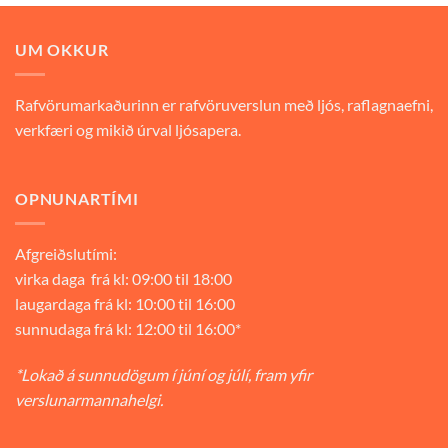
9.900 kr..
6.930 kr..
UM OKKUR
Rafvörumarkaðurinn er rafvöruverslun með ljós, raflagnaefni,
verkfæri og mikið úrval ljósapera.
OPNUNARTÍMI
Afgreiðslutími:
virka daga frá kl: 09:00 til 18:00
laugardaga frá kl: 10:00 til 16:00
sunnudaga frá kl: 12:00 til 16:00*
*Lokað á sunnudögum í júní og júlí, fram yfir
verslunarmannahelgi.