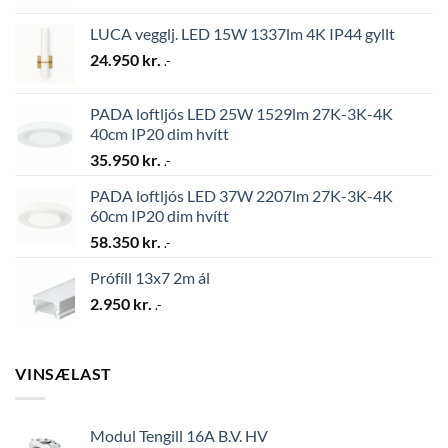
LUCA vegglj. LED 15W 1337lm 4K IP44 gyllt
24.950
kr.
.-
PADA loftljós LED 25W 1529lm 27K-3K-4K
40cm IP20 dim hvítt
35.950
kr.
.-
PADA loftljós LED 37W 2207lm 27K-3K-4K
60cm IP20 dim hvítt
58.350
kr.
.-
Prófíll 13x7 2m ál
2.950
kr.
.-
VINSÆLAST
Modul Tengill 16A B.V. HV