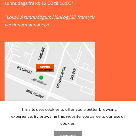
sunnudaga frá kl: 12:00 til 16:00*
*Lokað á sunnudögum í júní og júlí, fram yfir
verslunarmannahelgi.
This site uses cookies to offer you a better browsing
experience. By browsing this website, you agree to our use of
© 2026
Rafvörumarkaðurinn v/Fellsmúla
| Síðumúla 34, 108
cookies.
Reykjavík | S: 585-2888 |