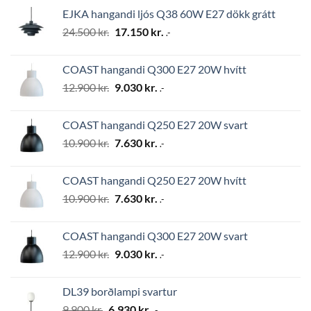
was:
is:
EJKA hangandi ljós Q38 60W E27 dökk grátt
2.794 kr..
1.956 kr..
Original
Current
24.500
kr.
17.150
kr.
.-
price
price
was:
is:
COAST hangandi Q300 E27 20W hvítt
24.500 kr..
17.150 kr..
Original
Current
12.900
kr.
9.030
kr.
.-
price
price
was:
is:
COAST hangandi Q250 E27 20W svart
12.900 kr..
9.030 kr..
Original
Current
10.900
kr.
7.630
kr.
.-
price
price
was:
is:
COAST hangandi Q250 E27 20W hvítt
10.900 kr..
7.630 kr..
Original
Current
10.900
kr.
7.630
kr.
.-
price
price
was:
is:
COAST hangandi Q300 E27 20W svart
10.900 kr..
7.630 kr..
Original
Current
12.900
kr.
9.030
kr.
.-
price
price
was:
is:
DL39 borðlampi svartur
12.900 kr..
9.030 kr..
Original
Current
9.900
kr.
6.930
kr.
.-