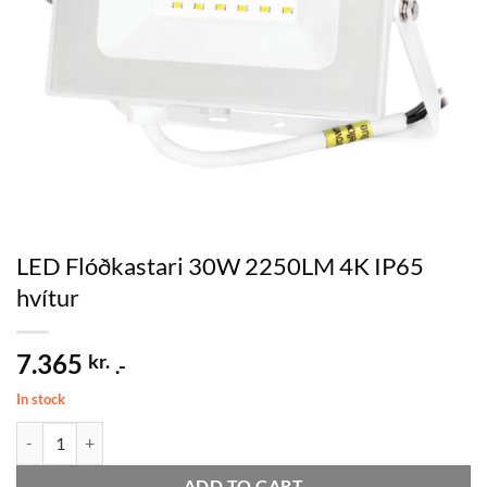
LED Flóðkastari 30W 2250LM 4K IP65
hvítur
7.365
kr.
.-
In stock
LED Flóðkastari 30W 2250LM 4K IP65 hvítur quantity
ADD TO CART