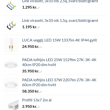
Link vírasett, 3x10 stk 2,5q, svart/blátt/grænt
1.295
kr.
.-
Link vírasett, 3x10 stk 1,5q, svart/blátt/grænt
1.195
kr.
.-
LUCA vegglj. LED 15W 1337lm 4K IP44 gyllt
24.950
kr.
.-
PADA loftljós LED 25W 1529lm 27K-3K-4K
40cm IP20 dim hvítt
35.950
kr.
.-
PADA loftljós LED 37W 2207lm 27K-3K-4K
60cm IP20 dim hvítt
58.350
kr.
.-
Prófíll 13x7 2m ál
2.950
kr.
.-