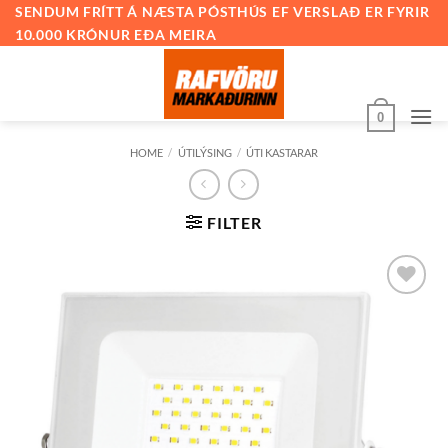
Skip
SENDUM FRÍTT Á NÆSTA PÓSTHÚS EF VERSLAÐ ER FYRIR
10.000 KRÓNUR EÐA MEIRA
to
content
0
HOME
/
ÚTILÝSING
/
ÚTI KASTARAR
FILTER
Bæta við
á
óskalista