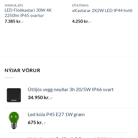
VINNULJÓS
ÚTILÝSING
LED Flóðkastari 30W 4K
xKastarar 2X2W LED IP44 hvítt
2250lm IP65 svartur
7.385
kr.
4.250
kr.
.-
.-
NÝJAR VÖRUR
Útiljós vegg neyðar 3h 20/5W IP66 svart
34.950
kr.
.-
Led kúla P45 E27 1W græn
675
kr.
.-