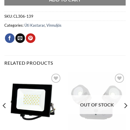
SKU:
CL306-139
Categories:
Úti Kastarar
,
Vinnuljós
RELATED PRODUCTS
Bæta
Bæta
við á
við á
óskalista
óskalista
OUT OF STOCK