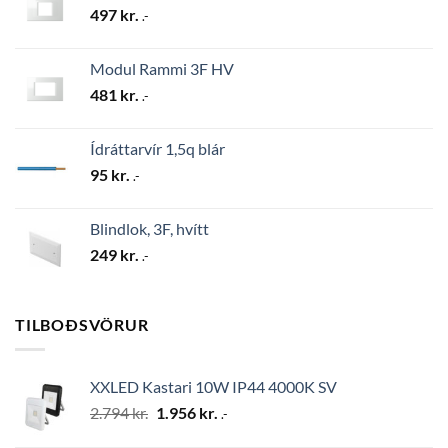
497
kr.
.-
Modul Rammi 3F HV
481
kr.
.-
Ídráttarvír 1,5q blár
95
kr.
.-
Blindlok, 3F, hvítt
249
kr.
.-
TILBOÐSVÖRUR
XXLED Kastari 10W IP44 4000K SV
Original
Current
2.794
kr.
1.956
kr.
.-
price
price