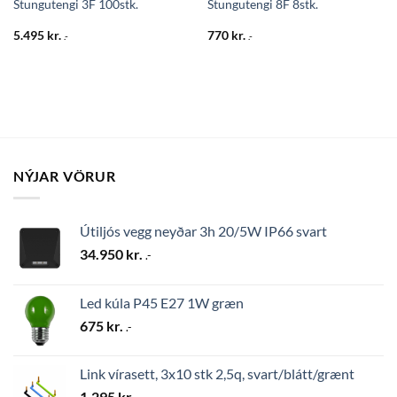
Stungutengi 3F 100stk.
Stungutengi 8F 8stk.
5.495
kr.
770
kr.
.-
.-
NÝJAR VÖRUR
Útiljós vegg neyðar 3h 20/5W IP66 svart
34.950
kr.
.-
Led kúla P45 E27 1W græn
675
kr.
.-
Link vírasett, 3x10 stk 2,5q, svart/blátt/grænt
1.295
kr.