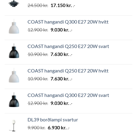
Original
Current
24.500
kr.
17.150
kr.
.-
price
price
was:
is:
COAST hangandi Q300 E27 20W hvítt
24.500 kr..
17.150 kr..
Original
Current
12.900
kr.
9.030
kr.
.-
price
price
was:
is:
COAST hangandi Q250 E27 20W svart
12.900 kr..
9.030 kr..
Original
Current
10.900
kr.
7.630
kr.
.-
price
price
was:
is:
COAST hangandi Q250 E27 20W hvítt
10.900 kr..
7.630 kr..
Original
Current
10.900
kr.
7.630
kr.
.-
price
price
was:
is:
COAST hangandi Q300 E27 20W svart
10.900 kr..
7.630 kr..
Original
Current
12.900
kr.
9.030
kr.
.-
price
price
was:
is:
DL39 borðlampi svartur
12.900 kr..
9.030 kr..
Original
Current
9.900
kr.
6.930
kr.
.-
price
price