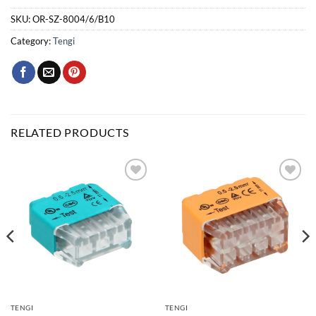
SKU:
OR-SZ-8004/6/B10
Category:
Tengi
RELATED PRODUCTS
Bæta
Bæta
við á
við á
óskalista
óskalista
TENGI
TENGI