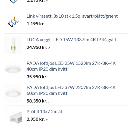
.-
Link vírasett, 3x10 stk 1,5q, svart/blátt/grænt
1.195
kr.
.-
LUCA vegglj. LED 15W 1337lm 4K IP44 gyllt
24.950
kr.
.-
PADA loftljós LED 25W 1529lm 27K-3K-4K
40cm IP20 dim hvítt
35.950
kr.
.-
PADA loftljós LED 37W 2207lm 27K-3K-4K
60cm IP20 dim hvítt
58.350
kr.
.-
Prófíll 13x7 2m ál
2.950
kr.
.-