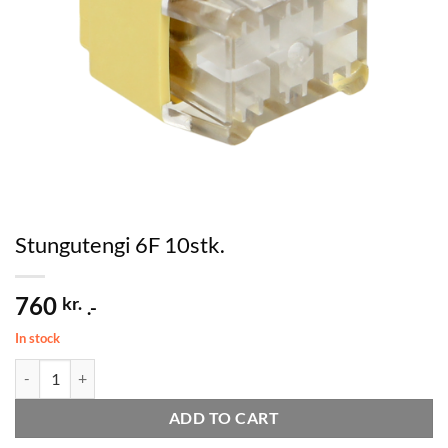
Stungutengi 6F 10stk.
760
kr.
.-
In stock
Stungutengi 6F 10stk. quantity
ADD TO CART