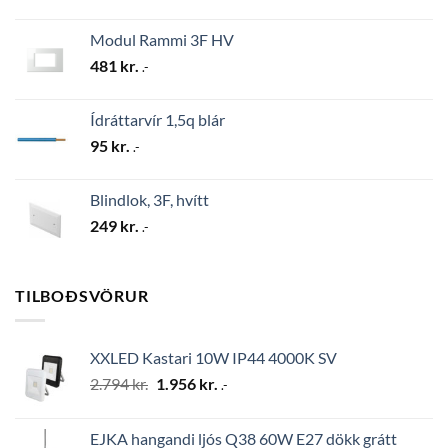
Modul Rammi 3F HV
481
kr.
.-
Ídráttarvír 1,5q blár
95
kr.
.-
Blindlok, 3F, hvítt
249
kr.
.-
TILBOÐSVÖRUR
XXLED Kastari 10W IP44 4000K SV
Original
Current
2.794
kr.
1.956
kr.
.-
price
price
was:
is:
EJKA hangandi ljós Q38 60W E27 dökk grátt
2.794 kr..
1.956 kr..