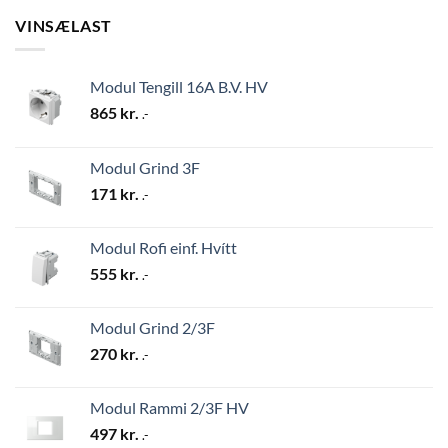
VINSÆLAST
Modul Tengill 16A B.V. HV
865
kr.
.-
Modul Grind 3F
171
kr.
.-
Modul Rofi einf. Hvítt
555
kr.
.-
Modul Grind 2/3F
270
kr.
.-
Modul Rammi 2/3F HV
497
kr.
.-