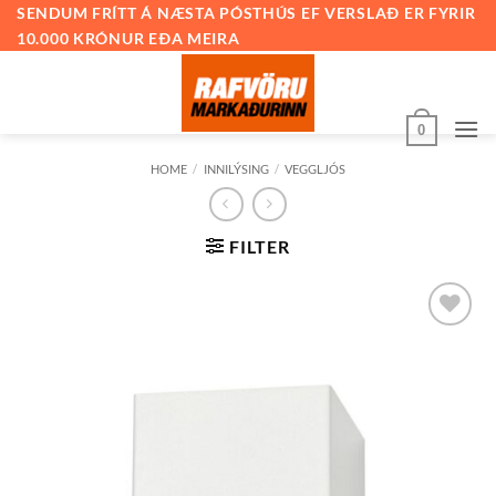
Skip
SENDUM FRÍTT Á NÆSTA PÓSTHÚS EF VERSLAÐ ER FYRIR
10.000 KRÓNUR EÐA MEIRA
to
content
0
HOME
/
INNILÝSING
/
VEGGLJÓS
FILTER
Bæta við
á
óskalista