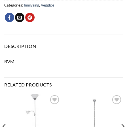
Categories:
Innilýsing
,
Veggljós
DESCRIPTION
RVM
RELATED PRODUCTS
Bæta
Bæta
við á
við á
óskalista
óskalista