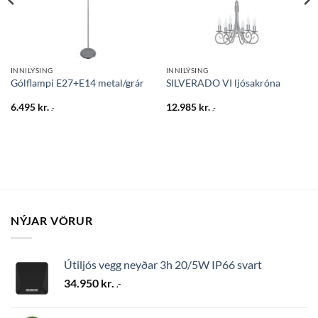
INNILÝSING
INNILÝSING
Gólflampi E27+E14 metal/grár
SILVERADO VI ljósakróna
6.495
kr.
12.985
kr.
.-
.-
NÝJAR VÖRUR
Útiljós vegg neyðar 3h 20/5W IP66 svart
34.950
kr.
.-