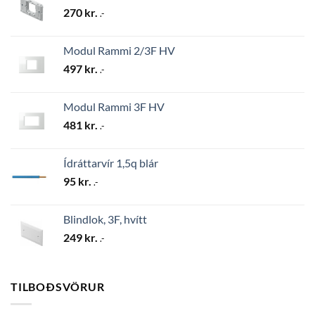
270
kr.
.-
Modul Rammi 2/3F HV
497
kr.
.-
Modul Rammi 3F HV
481
kr.
.-
Ídráttarvír 1,5q blár
95
kr.
.-
Blindlok, 3F, hvítt
249
kr.
.-
TILBOÐSVÖRUR