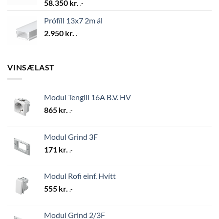
58.350
kr.
.-
Prófíll 13x7 2m ál
2.950
kr.
.-
VINSÆLAST
Modul Tengill 16A B.V. HV
865
kr.
.-
Modul Grind 3F
171
kr.
.-
Modul Rofi einf. Hvítt
555
kr.
.-
Modul Grind 2/3F