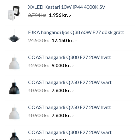
XXLED Kastari 10W IP44 4000K SV
Original
Current
2.794
kr.
1.956
kr.
.-
price
price
was:
is:
EJKA hangandi ljós Q38 60W E27 dökk grátt
2.794 kr..
1.956 kr..
Original
Current
24.500
kr.
17.150
kr.
.-
price
price
was:
is:
COAST hangandi Q300 E27 20W hvítt
24.500 kr..
17.150 kr..
Original
Current
12.900
kr.
9.030
kr.
.-
price
price
was:
is:
COAST hangandi Q250 E27 20W svart
12.900 kr..
9.030 kr..
Original
Current
10.900
kr.
7.630
kr.
.-
price
price
was:
is:
COAST hangandi Q250 E27 20W hvítt
10.900 kr..
7.630 kr..
Original
Current
10.900
kr.
7.630
kr.
.-
price
price
was:
is:
COAST hangandi Q300 E27 20W svart
10.900 kr..
7.630 kr..
Original
Current