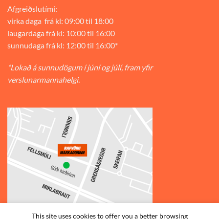
Afgreiðslutími:
virka daga frá kl: 09:00 til 18:00
laugardaga frá kl: 10:00 til 16:00
sunnudaga frá kl: 12:00 til 16:00*
*Lokað á sunnudögum í júní og júlí, fram yfir
verslunarmannahelgi.
This site uses cookies to offer you a better browsing