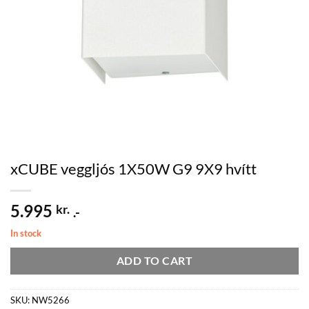
xCUBE veggljós 1X50W G9 9X9 hvítt
5.995
kr.
.-
In stock
ADD TO CART
SKU:
NW5266