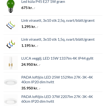
Led kúla P45 E27 1W græn
675
kr.
.-
Link vírasett, 3x10 stk 2,5q, svart/blátt/grænt
1.295
kr.
.-
Link vírasett, 3x10 stk 1,5q, svart/blátt/grænt
1.195
kr.
.-
LUCA vegglj. LED 15W 1337lm 4K IP44 gyllt
24.950
kr.
.-
PADA loftljós LED 25W 1529lm 27K-3K-4K
40cm IP20 dim hvítt
35.950
kr.
.-
PADA loftljós LED 37W 2207lm 27K-3K-4K
60cm IP20 dim hvítt