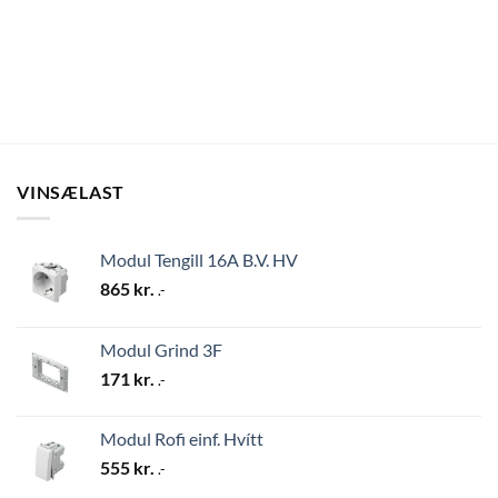
VINSÆLAST
Modul Tengill 16A B.V. HV
865
kr.
.-
Modul Grind 3F
171
kr.
.-
Modul Rofi einf. Hvítt
555
kr.
.-