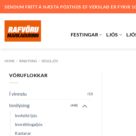
Skip
SENDUM FRÍTT Á NÆSTA PÓSTHÚS EF VERSLAÐ ER FYRIR 1
to
content
FESTINGAR
LJÓS
LJÓ
HOME
/
INNILÝSING
/
VEGGLJÓS
VÖRUFLOKKAR
Í vinnslu
(12)
Innilýsing
(448)
Innfelld ljós
Innréttingaljós
Kastarar