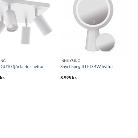
Bæta
Bæta
við á
við á
óskalista
óskalista
ING
INNILÝSING
 GU10 fjórfaldur hvítur
Snyrtispegill LED 4W hvítur
5
kr.
8.995
kr.
.-
.-