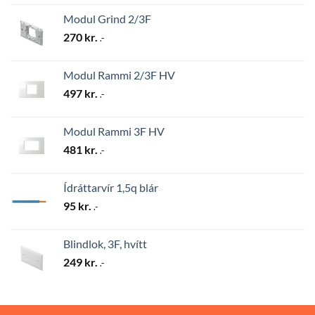
Modul Grind 2/3F
270
kr.
.-
Modul Rammi 2/3F HV
497
kr.
.-
Modul Rammi 3F HV
481
kr.
.-
Ídráttarvír 1,5q blár
95
kr.
.-
Blindlok, 3F, hvítt
249
kr.
.-