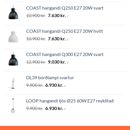
was:
is:
COAST hangandi Q250 E27 20W svart
12.900 kr..
9.030 kr..
Original
Current
10.900
kr.
7.630
kr.
.-
price
price
was:
is:
COAST hangandi Q250 E27 20W hvítt
10.900 kr..
7.630 kr..
Original
Current
10.900
kr.
7.630
kr.
.-
price
price
was:
is:
COAST hangandi Q300 E27 20W svart
10.900 kr..
7.630 kr..
Original
Current
12.900
kr.
9.030
kr.
.-
price
price
was:
is:
DL39 borðlampi svartur
12.900 kr..
9.030 kr..
Original
Current
9.900
kr.
6.930
kr.
.-
price
price
was:
is:
LOOP hangandi ljós Ø25 60W E27 reyklitað
9.900 kr..
6.930 kr..
Original
Current
9.900
kr.
6.930
kr.
.-
price
price
was:
is:
9.900 kr..
6.930 kr..