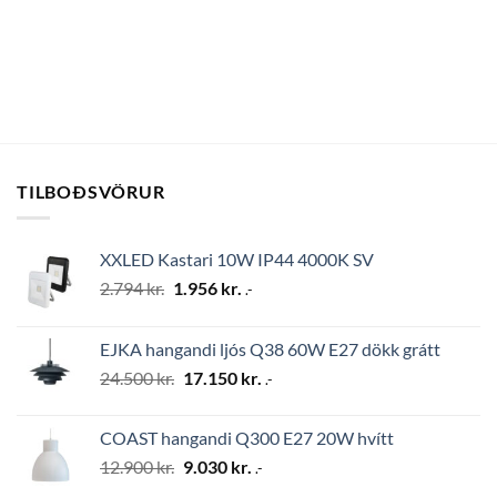
TILBOÐSVÖRUR
XXLED Kastari 10W IP44 4000K SV
Original
Current
2.794
kr.
1.956
kr.
.-
price
price
was:
is:
EJKA hangandi ljós Q38 60W E27 dökk grátt
2.794 kr..
1.956 kr..
Original
Current
24.500
kr.
17.150
kr.
.-
price
price
was:
is:
COAST hangandi Q300 E27 20W hvítt
24.500 kr..
17.150 kr..
Original
Current
12.900
kr.
9.030
kr.
.-
price
price