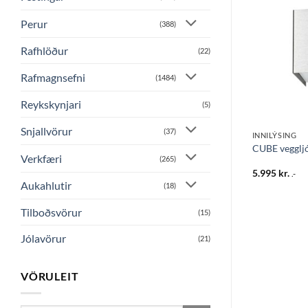
Bæta
Bæta
við á
við á
Perur
(388)
óskalista
óskalista
Rafhlöður
(22)
Rafmagnsefni
(1484)
Reykskynjari
(5)
Snjallvörur
(37)
INNILÝSING
INNILÝSING
ós IP44 GU10
LOFT hangandi ljós 1X60W E27
CUBE vegglj
Verkfæri
Q340 hvítt
(265)
14.995
kr.
5.995
kr.
.-
.-
Aukahlutir
(18)
Tilboðsvörur
(15)
Jólavörur
(21)
VÖRULEIT