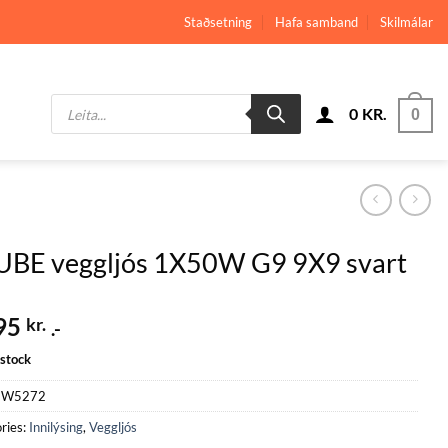
Staðsetning
Hafa samband
Skilmálar
Products
0
KR.
search
0
UBE veggljós 1X50W G9 9X9 svart
95
kr.
.-
 stock
W5272
ries:
Innilýsing
,
Veggljós