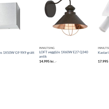
Bæta
Bæta
við á
við á
óskalista
óskalista
INNILÝSING
INNILÝS
LOFT veggljós 1X60W E27 Q340
ós 1X50W G9 9X9 grátt
Kastari
antik
14.995
kr.
17.99
.-