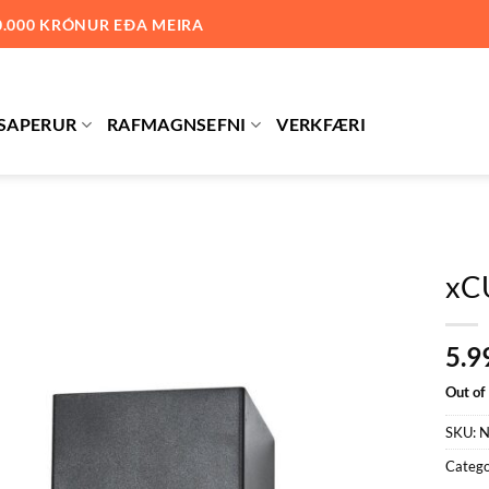
0.000 KRÓNUR EÐA MEIRA
SAPERUR
RAFMAGNSEFNI
VERKFÆRI
xC
Bæta við
5.9
á
óskalista
Out of
SKU:
N
Catego