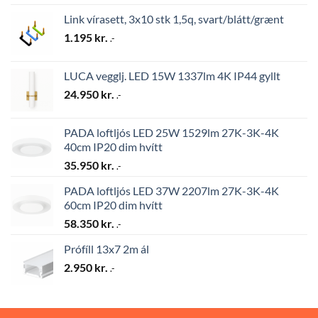
Link vírasett, 3x10 stk 1,5q, svart/blátt/grænt
1.195
kr.
.-
LUCA vegglj. LED 15W 1337lm 4K IP44 gyllt
24.950
kr.
.-
PADA loftljós LED 25W 1529lm 27K-3K-4K
40cm IP20 dim hvítt
35.950
kr.
.-
PADA loftljós LED 37W 2207lm 27K-3K-4K
60cm IP20 dim hvítt
58.350
kr.
.-
Prófíll 13x7 2m ál
2.950
kr.
.-