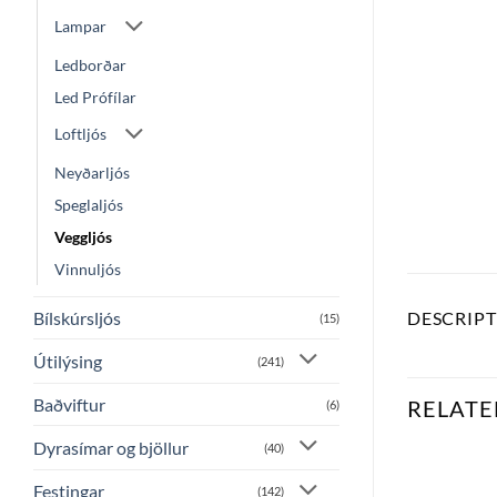
Lampar
Ledborðar
Led Prófílar
Loftljós
Neyðarljós
Speglaljós
Veggljós
Vinnuljós
DESCRIP
Bílskúrsljós
(15)
Útilýsing
(241)
Baðviftur
RELATE
(6)
Dyrasímar og bjöllur
(40)
Festingar
(142)