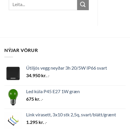
Search
for:
NÝJAR VÖRUR
Útiljós vegg neyðar 3h 20/5W IP66 svart
34.950
kr.
.-
Led kúla P45 E27 1W græn
675
kr.
.-
Link vírasett, 3x10 stk 2,5q, svart/blátt/grænt
1.295
kr.
.-