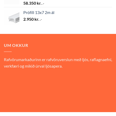
58.350
kr.
.-
Prófíll 13x7 2m ál
2.950
kr.
.-
UM OKKUR
Rafvörumarkaðurinn er rafvöruverslun með ljós, raflagnaefni,
verkfæri og mikið úrval ljósapera.