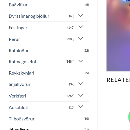
Baðviftur
(6)
Dyrasímar og bjöllur
(40)
Festingar
(142)
Perur
(388)
Rafhlöður
(22)
Rafmagnsefni
(1484)
Reykskynjari
(5)
RELATE
Snjallvörur
(37)
Verkfæri
(265)
Bæta
Bæta
Aukahlutir
(18)
við á
við á
óskalista
óskalista
Tilboðsvörur
(15)
 STOCK
Jólavörur
(21)