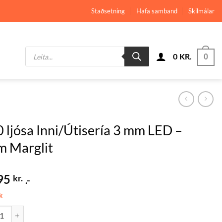
Staðsetning
Hafa samband
Skilmálar
Products
0
KR.
search
0
 ljósa Inni/Útisería 3 mm LED –
 Marglit
95
kr.
.-
k
ósa Inni/Útisería 3 mm LED - 29m Marglit quantity