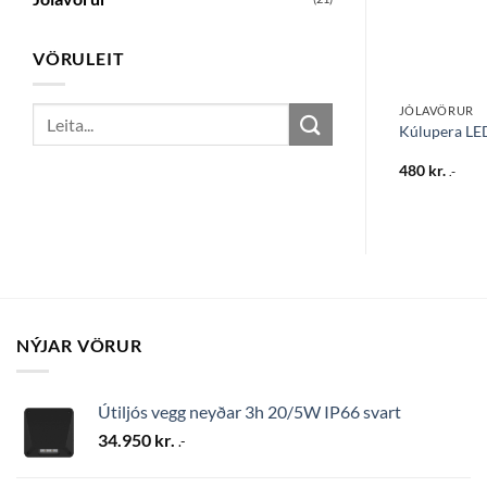
VÖRULEIT
AIRAM SMART HOME
JÓLAVÖRUR
Search
 1W P45 Rauð
SmartHome RGB sería 12m/120L
Kúlupera LE
for:
10.995
kr.
480
kr.
.-
.-
NÝJAR VÖRUR
Útiljós vegg neyðar 3h 20/5W IP66 svart
34.950
kr.
.-