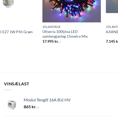
JÓLAVÖRUR
JÓLAV
Útisería 100ljósa LED
D E27 1W P45 Græn
KARNEV
samtengjanleg 15metra Mix
17.995
kr.
7.145
k
.-
VINSÆLAST
Modul Tengill 16A B.V. HV
865
kr.
.-