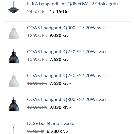
EJKA hangandi ljós Q38 60W E27 dökk grátt
2.794 kr..
1.956 kr..
Original
Current
24.500
kr.
17.150
kr.
.-
price
price
was:
is:
COAST hangandi Q300 E27 20W hvítt
24.500 kr..
17.150 kr..
Original
Current
12.900
kr.
9.030
kr.
.-
price
price
was:
is:
COAST hangandi Q250 E27 20W svart
12.900 kr..
9.030 kr..
Original
Current
10.900
kr.
7.630
kr.
.-
price
price
was:
is:
COAST hangandi Q250 E27 20W hvítt
10.900 kr..
7.630 kr..
Original
Current
10.900
kr.
7.630
kr.
.-
price
price
was:
is:
COAST hangandi Q300 E27 20W svart
10.900 kr..
7.630 kr..
Original
Current
12.900
kr.
9.030
kr.
.-
price
price
was:
is:
DL39 borðlampi svartur
12.900 kr..
9.030 kr..
Original
Current
9.900
kr.
6.930
kr.
.-