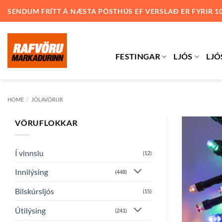
Skip
SENDUM FRÍTT Á NÆSTA PÓSTHÚS EF VERSLAÐ ER FYRIR 1
to
content
FESTINGAR
LJÓS
LJÓ
HOME
/
JÓLAVÖRUR
VÖRUFLOKKAR
Í vinnslu
(12)
Innilýsing
(448)
Bílskúrsljós
(15)
Útilýsing
(241)