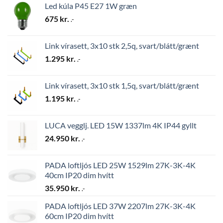
Led kúla P45 E27 1W græn
675
kr.
.-
Link vírasett, 3x10 stk 2,5q, svart/blátt/grænt
1.295
kr.
.-
Link vírasett, 3x10 stk 1,5q, svart/blátt/grænt
1.195
kr.
.-
LUCA vegglj. LED 15W 1337lm 4K IP44 gyllt
24.950
kr.
.-
PADA loftljós LED 25W 1529lm 27K-3K-4K
40cm IP20 dim hvítt
35.950
kr.
.-
PADA loftljós LED 37W 2207lm 27K-3K-4K
60cm IP20 dim hvítt