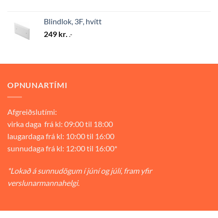
Blindlok, 3F, hvítt
249
kr.
.-
OPNUNARTÍMI
Afgreiðslutími:
virka daga frá kl: 09:00 til 18:00
laugardaga frá kl: 10:00 til 16:00
sunnudaga frá kl: 12:00 til 16:00*
*Lokað á sunnudögum í júní og júlí, fram yfir
verslunarmannahelgi.