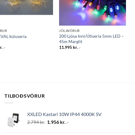
ÖRUR
JÓLAVÖRUR
200 Ljósa Inni/Útisería 5mm LED –
AL kúlusería
45m Marglit
r.
11.995
kr.
.-
.-
TILBOÐSVÖRUR
XXLED Kastari 10W IP44 4000K SV
Original
Current
2.794
kr.
1.956
kr.
.-
price
price
was:
is: