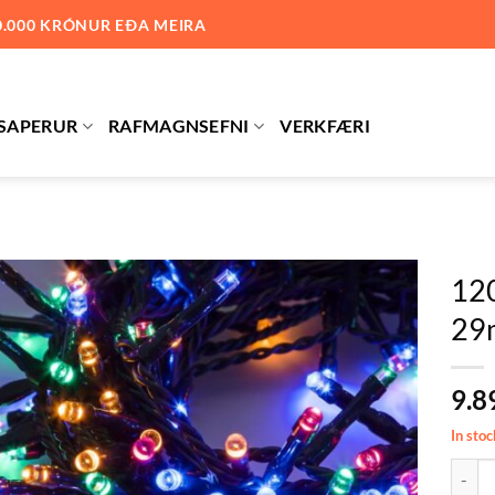
0.000 KRÓNUR EÐA MEIRA
SAPERUR
RAFMAGNSEFNI
VERKFÆRI
120
29m
Bæta við
á
óskalista
9.8
In stoc
120 lj