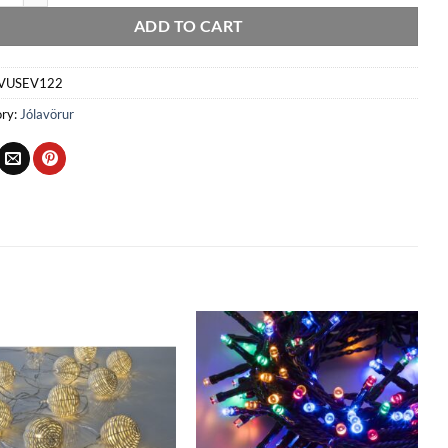
ADD TO CART
VUSEV122
ry:
Jólavörur
Bæta
Bæta
við á
við á
óskalista
óskalista