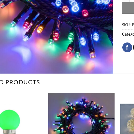
SKU:
J
Catego
D PRODUCTS
Bæta
Bæta
við á
við á
óskalista
óskalista