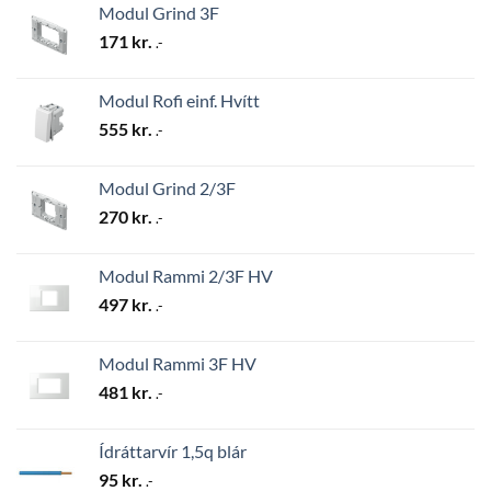
Modul Grind 3F
171
kr.
.-
Modul Rofi einf. Hvítt
555
kr.
.-
Modul Grind 2/3F
270
kr.
.-
Modul Rammi 2/3F HV
497
kr.
.-
Modul Rammi 3F HV
481
kr.
.-
Ídráttarvír 1,5q blár
95
kr.
.-